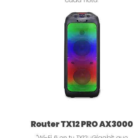
cada nota"
Router TX12 PRO AX3000
"Wi-Fi 6 en tu TX12: ¡Gigabit que