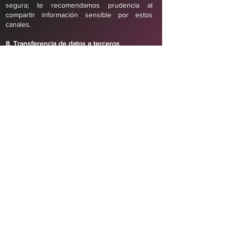
segura; te recomendamos prudencia al
compartir información sensible por estos
canales.
8. Transferencia de datos a terceros
Dilo C.A. no vende, cede ni comparte tus
datos personales con terceros, salvo en los
siguientes supuestos:
Por requerimiento de autoridad competente
dentro del marco legal venezolano.
Con proveedores de servicios que actúen
como encargados del tratamiento (por
ejemplo, Meta para el funcionamiento de
Instagram y Messenger), los cuales cuentan
con sus propias políticas de privacidad.
Dado que utilizamos plataformas de Meta,
algunos datos pueden ser tratados fuera de
Venezuela. Al emplear estos canales, aceptas
también las políticas de privacidad de dichas
plataformas.
9. Modificaciones a esta política