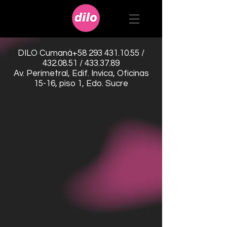
DILO Cumaná
+58 293 431.10.55
/
432.08.51
/
433.37.89
Av. Perimetral, Edif. Invica, Oficinas
15-16, piso 1, Edo. Sucre